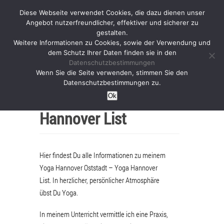
Diese Webseite verwendet Cookies, die dazu dienen unser
Angebot nutzerfreundlicher, effektiver und sicherer zu
gestalten.
Weitere Informationen zu Cookies, sowie der Verwendung und
dem Schutz Ihrer Daten finden sie in den
Datenschutzbestimmungen
Yoga Hannover
Wenn Sie die Seite verwenden, stimmen Sie den
Datenschutzbestimmungen zu.
Oststadt – Yoga
Ok
Hannover List
Hier findest Du alle Informationen zu meinem
Yoga Hannover Oststadt – Yoga Hannover
List. In herzlicher, persönlicher Atmosphäre
übst Du Yoga.
In meinem Unterricht vermittle ich eine Praxis,