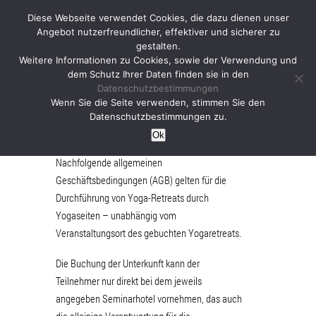
Diese Webseite verwendet Cookies, die dazu dienen unser
Angebot nutzerfreundlicher, effektiver und sicherer zu
gestalten.
Weitere Informationen zu Cookies, sowie der Verwendung und
dem Schutz Ihrer Daten finden sie in den
Datenschutzbestimmungen
Yoga-Retreat AGBs
Wenn Sie die Seite verwenden, stimmen Sie den
Datenschutzbestimmungen zu.
Ok
Nachfolgende allgemeinen
Geschäftsbedingungen (AGB) gelten für die
Durchführung von Yoga-Retreats durch
Yogaseiten – unabhängig vom
Veranstaltungsort des gebuchten Yogaretreats.
Die Buchung der Unterkunft kann der
Teilnehmer nur direkt bei dem jeweils
angegeben Seminarhotel vornehmen, das auch