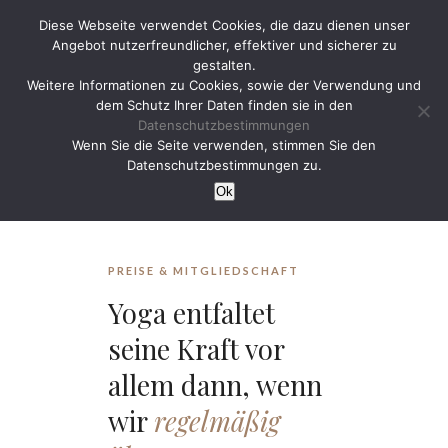
Diese Webseite verwendet Cookies, die dazu dienen unser
Angebot nutzerfreundlicher, effektiver und sicherer zu
gestalten.
Weitere Informationen zu Cookies, sowie der Verwendung und
dem Schutz Ihrer Daten finden sie in den
Datenschutzbestimmungen
Preise
Wenn Sie die Seite verwenden, stimmen Sie den
Datenschutzbestimmungen zu.
Ok
PREISE & MITGLIEDSCHAFT
Yoga entfaltet
seine Kraft vor
allem dann, wenn
wir
regelmäßig