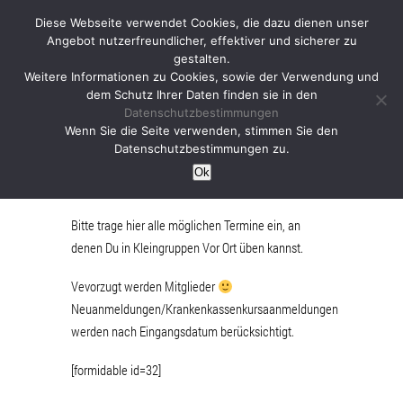
Diese Webseite verwendet Cookies, die dazu dienen unser
Angebot nutzerfreundlicher, effektiver und sicherer zu
gestalten.
Weitere Informationen zu Cookies, sowie der Verwendung und
dem Schutz Ihrer Daten finden sie in den
Datenschutzbestimmungen
Anmeldung zum
Wenn Sie die Seite verwenden, stimmen Sie den
Datenschutzbestimmungen zu.
Yogakurs vor Ort
Ok
Bitte trage hier alle möglichen Termine ein, an
denen Du in Kleingruppen Vor Ort üben kannst.
Vevorzugt werden Mitglieder
Neuanmeldungen/Krankenkassenkursaanmeldungen
werden nach Eingangsdatum berücksichtigt.
[formidable id=32]