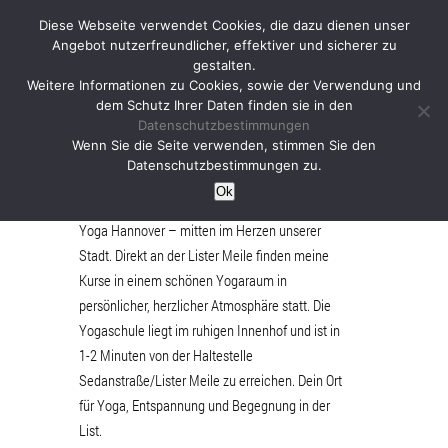
Diese Webseite verwendet Cookies, die dazu dienen unser
Angebot nutzerfreundlicher, effektiver und sicherer zu
gestalten.
Weitere Informationen zu Cookies, sowie der Verwendung und
dem Schutz Ihrer Daten finden sie in den
Datenschutzbestimmungen
Yoga Hannover
Wenn Sie die Seite verwenden, stimmen Sie den
Datenschutzbestimmungen zu.
Ok
Yoga Hannover – mitten im Herzen unserer
Stadt. Direkt an der Lister Meile finden meine
Kurse in einem schönen Yogaraum in
persönlicher, herzlicher Atmosphäre statt. Die
Yogaschule liegt im ruhigen Innenhof und ist in
1-2 Minuten von der Haltestelle
Sedanstraße/Lister Meile zu erreichen. Dein Ort
für Yoga, Entspannung und Begegnung in der
List.