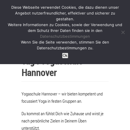
Diese Webseite verwendet Cookies, die dazu dienen unser
Angebot nutzerfreundlicher, effektiver und sicherer zu
gestalten.
Weitere Informationen zu Cookies, sowie der Verwendung und
dem Schutz Ihrer Daten finden sie in den
Datenschutzbestimmungen
Wenn Sie die Seite verwenden, stimmen Sie den
Home
Datenschutzbestimmungen zu.
Ok
Tag :
Yogaschule
Hannover
Yogaschule Hannover – wir bieten kompetent und
focussiert Yoga in festen Gruppen an.
Du kommst an fühlst Dich wie Zuhause und wirst je
nach persönliche Zielen in Deinem Üben
unterstützt.