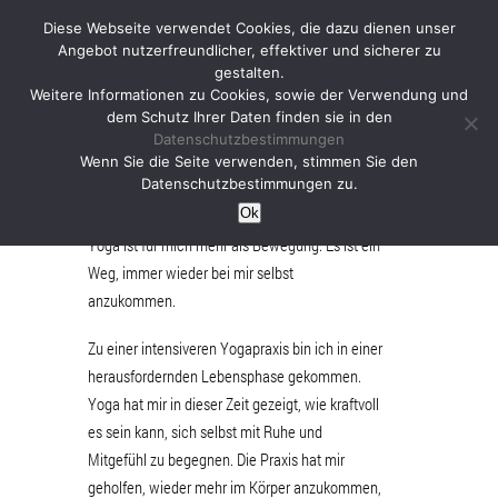
Diese Webseite verwendet Cookies, die dazu dienen unser
Angebot nutzerfreundlicher, effektiver und sicherer zu
gestalten.
Weitere Informationen zu Cookies, sowie der Verwendung und
dem Schutz Ihrer Daten finden sie in den
Datenschutzbestimmungen
Louisa
Wenn Sie die Seite verwenden, stimmen Sie den
Datenschutzbestimmungen zu.
Ok
Yoga ist für mich mehr als Bewegung. Es ist ein
Weg, immer wieder bei mir selbst
anzukommen.
Zu einer intensiveren Yogapraxis bin ich in einer
herausfordernden Lebensphase gekommen.
Yoga hat mir in dieser Zeit gezeigt, wie kraftvoll
es sein kann, sich selbst mit Ruhe und
Mitgefühl zu begegnen. Die Praxis hat mir
geholfen, wieder mehr im Körper anzukommen,