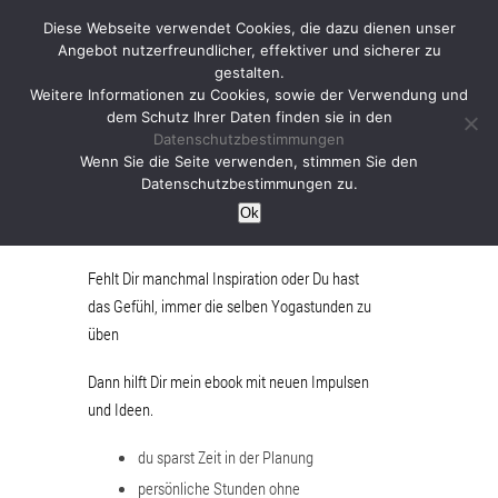
Diese Webseite verwendet Cookies, die dazu dienen unser
Angebot nutzerfreundlicher, effektiver und sicherer zu
gestalten.
Weitere Informationen zu Cookies, sowie der Verwendung und
dem Schutz Ihrer Daten finden sie in den
Datenschutzbestimmungen
Die schönsten Ideen für
Wenn Sie die Seite verwenden, stimmen Sie den
Datenschutzbestimmungen zu.
Deine Yogastunden
Ok
Fehlt Dir manchmal Inspiration oder Du hast
das Gefühl, immer die selben Yogastunden zu
üben
Dann hilft Dir mein ebook mit neuen Impulsen
und Ideen.
du sparst Zeit in der Planung
persönliche Stunden ohne