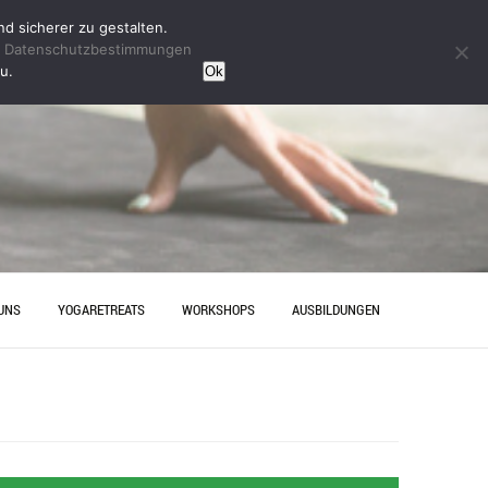
d sicherer zu gestalten.
n
Datenschutzbestimmungen
u.
Ok
UNS
YOGARETREATS
WORKSHOPS
AUSBILDUNGEN
HRT
YINYOGAAUSBILDUNG
ESELLENABSCHIED IN
YOGAAUSBILDUNG HANNOVER
OVER – ENTSPANNUNG MIT
AKT