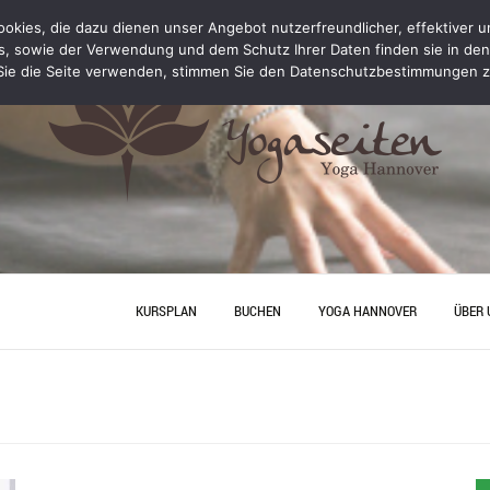
kies, die dazu dienen unser Angebot nutzerfreundlicher, effektiver un
s, sowie der Verwendung und dem Schutz Ihrer Daten finden sie in de
ie die Seite verwenden, stimmen Sie den Datenschutzbestimmungen z
KURSPLAN
BUCHEN
YOGA HANNOVER
ÜBER 
YOGA PERSONAL TRAINING
ANFA
PREISE
JUNGG
HANN
YOGA
YOGA HANNOVER
KONT