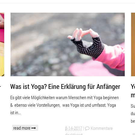
KRANKENKASSENKURSE
–
Was ist Yoga? Eine Erklärung für Anfänger
Y
m
Es gibt viele Möglichkeiten warum Menschen mit Yoga beginnen
& ebenso viele Vorstellungen, was Yoga ist und umfasst. Yoga
Su
ist in...
du
be
read more
8-14-2017
|
Kommentare
deaktiviert