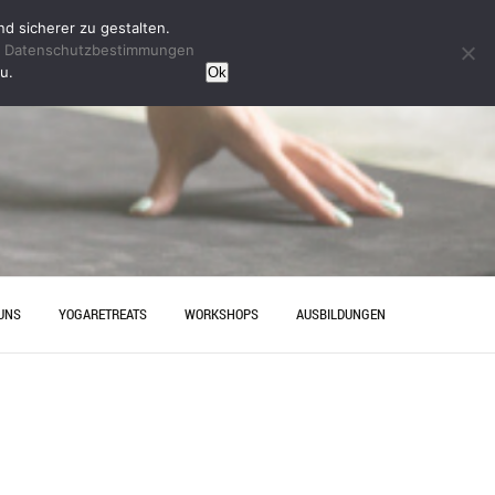
d sicherer zu gestalten.
n
Datenschutzbestimmungen
u.
Ok
UNS
YOGARETREATS
WORKSHOPS
AUSBILDUNGEN
HRT
YINYOGAAUSBILDUNG
ESELLENABSCHIED IN
YOGAAUSBILDUNG HANNOVER
OVER – ENTSPANNUNG MIT
AKT