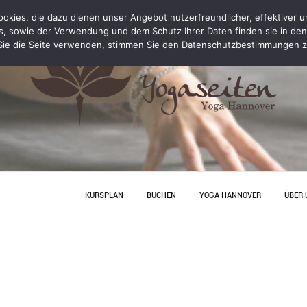
kies, die dazu dienen unser Angebot nutzerfreundlicher, effektiver un
s, sowie der Verwendung und dem Schutz Ihrer Daten finden sie in de
ie die Seite verwenden, stimmen Sie den Datenschutzbestimmungen z
KURSPLAN
BUCHEN
YOGA HANNOVER
ÜBER 
YOGA PERSONAL TRAINING
ANFA
PREISE
JUNGG
HANN
YOGA
YOGA HANNOVER
KONT