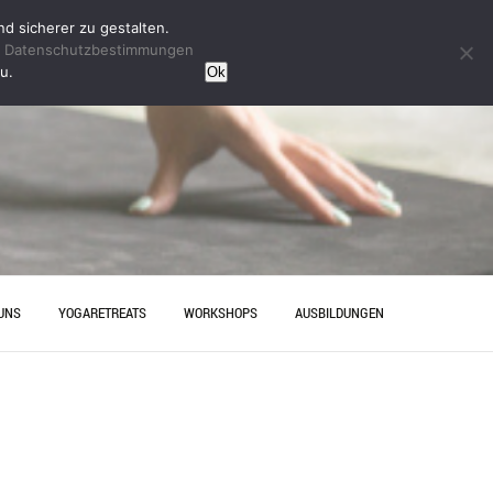
d sicherer zu gestalten.
n
Datenschutzbestimmungen
u.
Ok
UNS
YOGARETREATS
WORKSHOPS
AUSBILDUNGEN
HRT
YINYOGAAUSBILDUNG
ESELLENABSCHIED IN
YOGAAUSBILDUNG HANNOVER
OVER – ENTSPANNUNG MIT
AKT