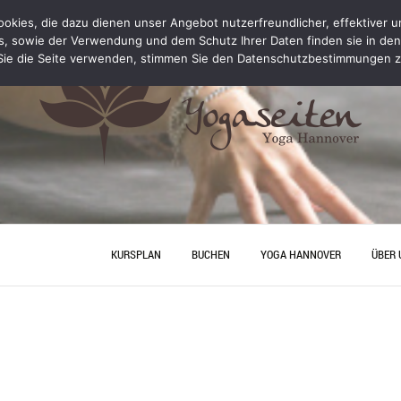
kies, die dazu dienen unser Angebot nutzerfreundlicher, effektiver un
s, sowie der Verwendung und dem Schutz Ihrer Daten finden sie in de
ie die Seite verwenden, stimmen Sie den Datenschutzbestimmungen z
KURSPLAN
BUCHEN
YOGA HANNOVER
ÜBER 
YOGA PERSONAL TRAINING
ANFA
PREISE
JUNGG
HANN
YOGA
YOGA HANNOVER
KONT