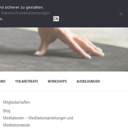
d sicherer zu gestalten.
n
Datenschutzbestimmungen
u.
Ok
UNS
YOGARETREATS
WORKSHOPS
AUSBILDUNGEN
HRT
YINYOGAAUSBILDUNG
Mitgliedschaften
ESELLENABSCHIED IN
YOGAAUSBILDUNG HANNOVER
OVER – ENTSPANNUNG MIT
Blog
Meditationen – Meditationsanleitungen und
Meditationstexte
AKT