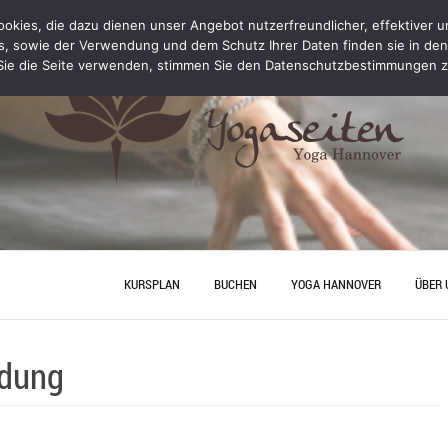
kies, die dazu dienen unser Angebot nutzerfreundlicher, effektiver un
s, sowie der Verwendung und dem Schutz Ihrer Daten finden sie in de
ie die Seite verwenden, stimmen Sie den Datenschutzbestimmungen z
KURSPLAN
BUCHEN
YOGA HANNOVER
ÜBER 
YOGA PERSONAL TRAINING
ANFA
ldung
PREISE
JUNGG
HANN
YOGA
YOGA HANNOVER
KONT