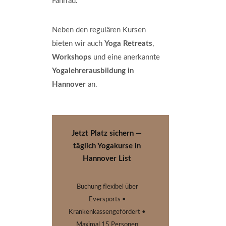
Fahrrad.
Neben den regulären Kursen
bieten wir auch
Yoga Retreats
,
Workshops
und eine anerkannte
Yogalehrerausbildung in
Hannover
an.
Jetzt Platz sichern —
täglich Yogakurse in
Hannover List
Buchung flexibel über
Eversports •
Krankenkassengefördert •
Maximal 15 Personen