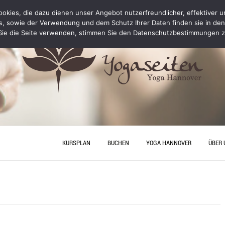
kies, die dazu dienen unser Angebot nutzerfreundlicher, effektiver un
s, sowie der Verwendung und dem Schutz Ihrer Daten finden sie in de
ie die Seite verwenden, stimmen Sie den Datenschutzbestimmungen z
KURSPLAN
BUCHEN
YOGA HANNOVER
ÜBER 
YOGA PERSONAL TRAINING
ANFA
PREISE
JUNGG
HANN
YOGA
YOGA HANNOVER
KONT