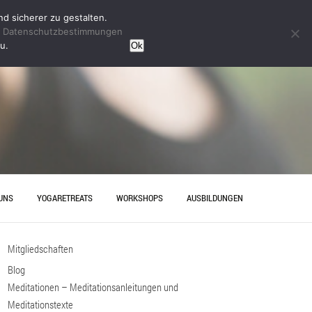
d sicherer zu gestalten.
n
Datenschutzbestimmungen
u.
Ok
UNS
YOGARETREATS
WORKSHOPS
AUSBILDUNGEN
HRT
YINYOGAAUSBILDUNG
Mitgliedschaften
ESELLENABSCHIED IN
YOGAAUSBILDUNG HANNOVER
OVER – ENTSPANNUNG MIT
Blog
Meditationen – Meditationsanleitungen und
Meditationstexte
AKT