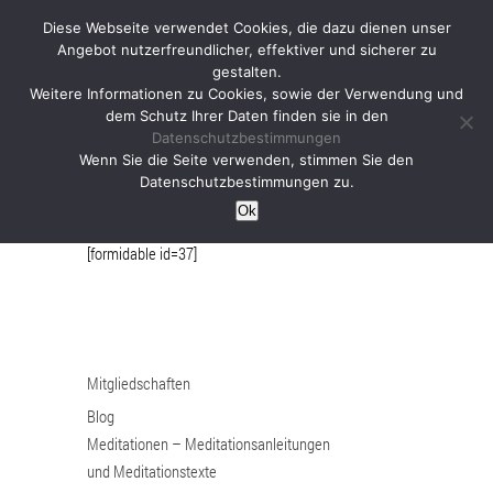
Diese Webseite verwendet Cookies, die dazu dienen unser
Angebot nutzerfreundlicher, effektiver und sicherer zu
gestalten.
Weitere Informationen zu Cookies, sowie der Verwendung und
dem Schutz Ihrer Daten finden sie in den
Datenschutzbestimmungen
Umfrage
Wenn Sie die Seite verwenden, stimmen Sie den
Datenschutzbestimmungen zu.
Ok
[formidable id=37]
Mitgliedschaften
Blog
Meditationen – Meditationsanleitungen
und Meditationstexte