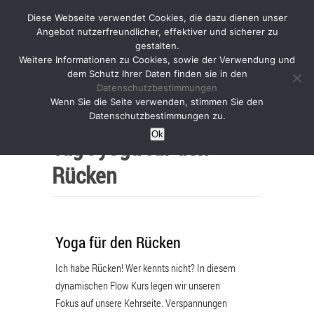
Diese Webseite verwendet Cookies, die dazu dienen unser
Angebot nutzerfreundlicher, effektiver und sicherer zu
gestalten.
Weitere Informationen zu Cookies, sowie der Verwendung und
dem Schutz Ihrer Daten finden sie in den
Datenschutzbestimmungen
Wenn Sie die Seite verwenden, stimmen Sie den
Home
Datenschutzbestimmungen zu.
Ok
Tag :
yoga für den
Rücken
Yoga für den Rücken
Ich habe Rücken! Wer kennts nicht? In diesem
dynamischen Flow Kurs legen wir unseren
Fokus auf unsere Kehrseite. Verspannungen