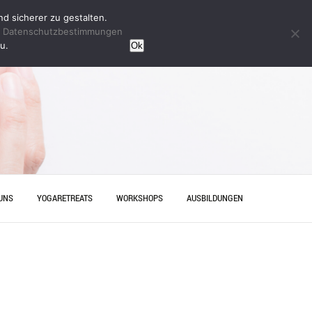
d sicherer zu gestalten.
n
Datenschutzbestimmungen
u.
Ok
UNS
YOGARETREATS
WORKSHOPS
AUSBILDUNGEN
HRT
YINYOGAAUSBILDUNG
ESELLENABSCHIED IN
YOGAAUSBILDUNG HANNOVER
OVER – ENTSPANNUNG MIT
AKT