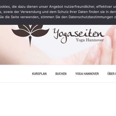
kies, die dazu dienen unser Angebot nutzerfreundlicher, effektiver un
s, sowie der Verwendung und dem Schutz Ihrer Daten finden sie in de
ie die Seite verwenden, stimmen Sie den Datenschutzbestimmungen z
KURSPLAN
BUCHEN
YOGA HANNOVER
ÜBER 
YOGA PERSONAL TRAINING
ANFA
PREISE
JUNGG
HANN
YOGA
YOGA HANNOVER
KONT