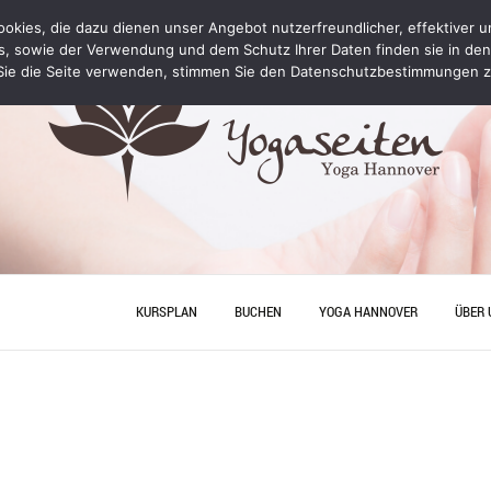
kies, die dazu dienen unser Angebot nutzerfreundlicher, effektiver un
s, sowie der Verwendung und dem Schutz Ihrer Daten finden sie in de
ie die Seite verwenden, stimmen Sie den Datenschutzbestimmungen z
KURSPLAN
BUCHEN
YOGA HANNOVER
ÜBER 
YOGA PERSONAL TRAINING
ANFA
PREISE
JUNGG
HANN
YOGA
YOGA HANNOVER
KONT