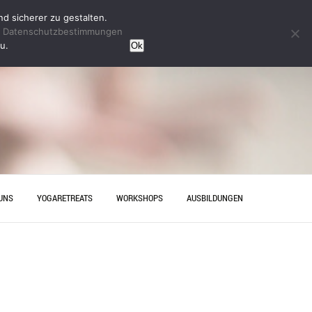
d sicherer zu gestalten.
n
Datenschutzbestimmungen
u.
Ok
UNS
YOGARETREATS
WORKSHOPS
AUSBILDUNGEN
HRT
YINYOGAAUSBILDUNG
ESELLENABSCHIED IN
YOGAAUSBILDUNG HANNOVER
OVER – ENTSPANNUNG MIT
AKT