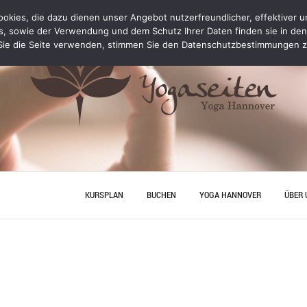
kies, die dazu dienen unser Angebot nutzerfreundlicher, effektiver un
s, sowie der Verwendung und dem Schutz Ihrer Daten finden sie in de
ie die Seite verwenden, stimmen Sie den Datenschutzbestimmungen z
KURSPLAN
BUCHEN
YOGA HANNOVER
ÜBER 
YOGA PERSONAL TRAINING
ANFA
PREISE
JUNGG
HANN
YOGA
YOGA HANNOVER
KONT