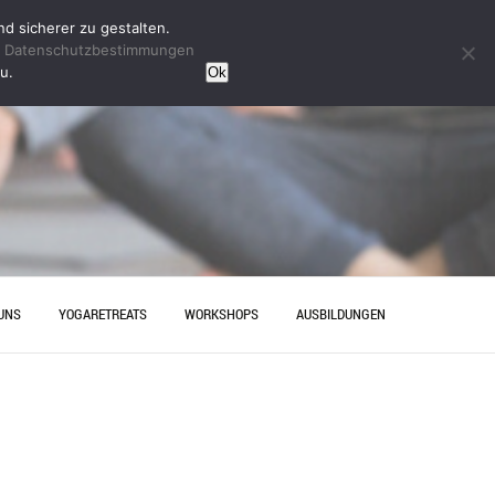
d sicherer zu gestalten.
n
Datenschutzbestimmungen
u.
Ok
UNS
YOGARETREATS
WORKSHOPS
AUSBILDUNGEN
HRT
YINYOGAAUSBILDUNG
ESELLENABSCHIED IN
YOGAAUSBILDUNG HANNOVER
OVER – ENTSPANNUNG MIT
AKT