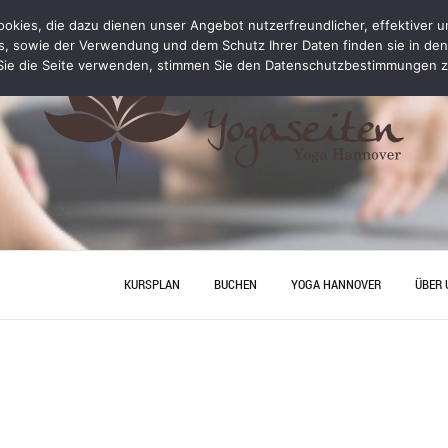
kies, die dazu dienen unser Angebot nutzerfreundlicher, effektiver un
s, sowie der Verwendung und dem Schutz Ihrer Daten finden sie in de
ie die Seite verwenden, stimmen Sie den Datenschutzbestimmungen z
KURSPLAN
BUCHEN
YOGA HANNOVER
ÜBER 
YOGA PERSONAL TRAINING
ANFA
PREISE
JUNGG
HANN
YOGA
YOGA HANNOVER
KONT