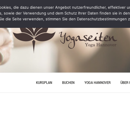
kies, die dazu dienen unser Angebot nutzerfreundlicher, effektiver un
s, sowie der Verwendung und dem Schutz Ihrer Daten finden sie in de
ie die Seite verwenden, stimmen Sie den Datenschutzbestimmungen z
KURSPLAN
BUCHEN
YOGA HANNOVER
ÜBER 
YOGA PERSONAL TRAINING
ANFA
PREISE
JUNGG
HANN
YOGA
YOGA HANNOVER
KONT