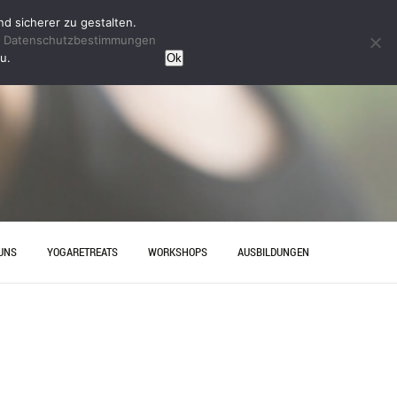
d sicherer zu gestalten.
n
Datenschutzbestimmungen
u.
Ok
UNS
YOGARETREATS
WORKSHOPS
AUSBILDUNGEN
HRT
YINYOGAAUSBILDUNG
ESELLENABSCHIED IN
YOGAAUSBILDUNG HANNOVER
OVER – ENTSPANNUNG MIT
AKT