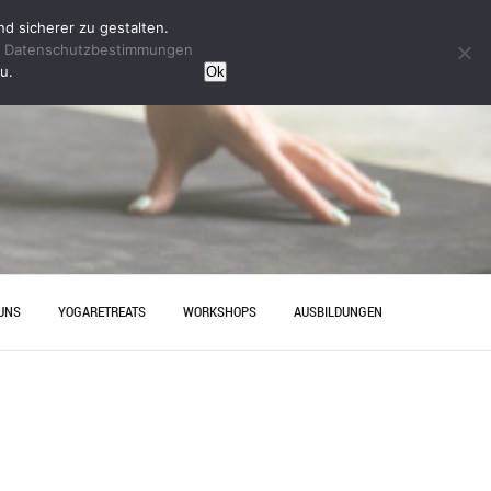
d sicherer zu gestalten.
n
Datenschutzbestimmungen
u.
Ok
UNS
YOGARETREATS
WORKSHOPS
AUSBILDUNGEN
HRT
YINYOGAAUSBILDUNG
ESELLENABSCHIED IN
YOGAAUSBILDUNG HANNOVER
OVER – ENTSPANNUNG MIT
AKT