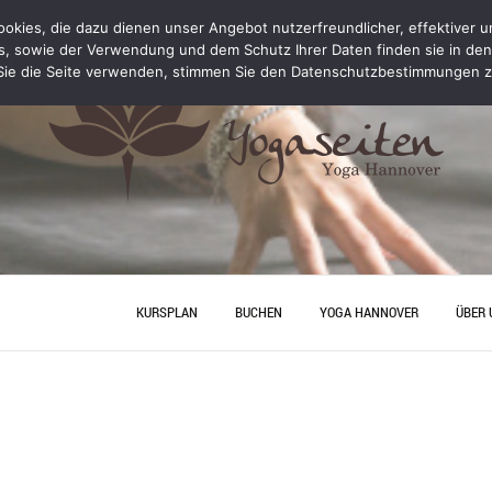
kies, die dazu dienen unser Angebot nutzerfreundlicher, effektiver un
s, sowie der Verwendung und dem Schutz Ihrer Daten finden sie in de
ie die Seite verwenden, stimmen Sie den Datenschutzbestimmungen z
KURSPLAN
BUCHEN
YOGA HANNOVER
ÜBER 
YOGA PERSONAL TRAINING
ANFA
PREISE
JUNGG
HANN
YOGA
YOGA HANNOVER
KONT