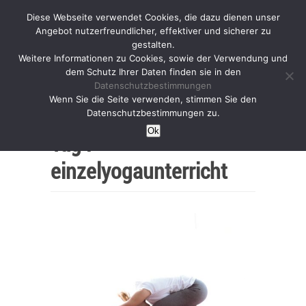
Diese Webseite verwendet Cookies, die dazu dienen unser
Angebot nutzerfreundlicher, effektiver und sicherer zu
gestalten.
Weitere Informationen zu Cookies, sowie der Verwendung und
dem Schutz Ihrer Daten finden sie in den
Datenschutzbestimmungen
Wenn Sie die Seite verwenden, stimmen Sie den
Home
Datenschutzbestimmungen zu.
Ok
Tag :
einzelyogaunterricht